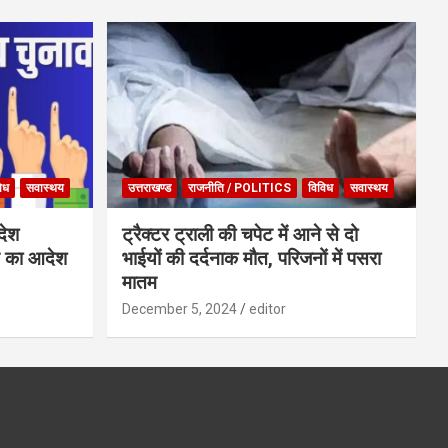
िध
सवास्थय
उत्तराखण्ड
राजनीति / POLITICS
विविध
सवास्थय
देश
ट्रैक्टर ट्राली की चपेट में आने से दो
्ट का आदेश
भाईयों की दर्दनाक मौत, परिजनों में पसरा
मातम
December 5, 2024
editor