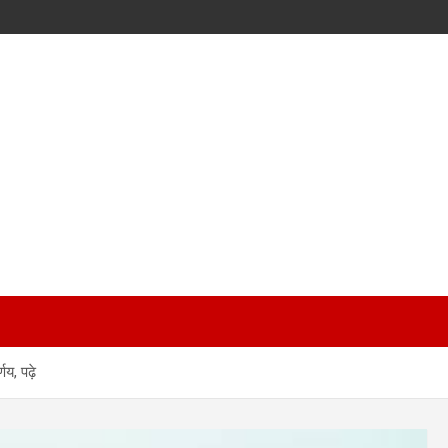
णय, पढ़े