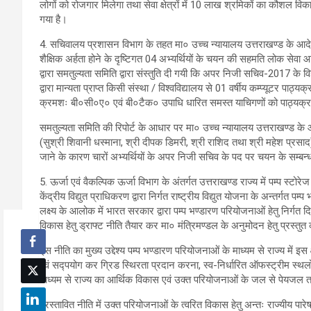
लोगों को रोजगार मिलेगा तथा सेवा क्षेत्रों में 10 लाख श्रमिकों का कौशल विकास
गया है।
4. सचिवालय प्रशासन विभाग के तहत मा० उच्च न्यायालय उत्तराखण्ड के आदे
शैक्षिक अर्हता होने के दृष्टिगत 04 अभ्यर्थियों के चयन की सहमति लोक सेवा आयो
द्वारा समतुल्यता समिति द्वारा संस्तुति दी गयी कि अपर निजी सचिव-2017 के वि
द्वारा मान्यता प्राप्त किसी संस्था / विश्वविद्यालय से 01 वर्षीय कम्प्यूटर प
क्रमशः बी०सी०ए० एवं बी०टैक० उपाधि धारित समस्त याचिगणों को पाठ्यक्रम
समतुल्यता समिति की रिपोर्ट के आधार पर मा० उच्च न्यायालय उत्तराखण्ड के आ
(सुश्री शिवानी धस्माना, श्री दीपक डिमरी, श्री राशिद तथा श्री महेश प्रसाद
जाने के कारण चारों अभ्यर्थियों के अपर निजी सचिव के पद पर चयन के सम्बन
5. ऊर्जा एवं वैकल्पिक ऊर्जा विभाग के अंतर्गत उत्तराखण्ड राज्य में पम्प स
केंद्रीय विद्युत प्राधिकरण द्वारा निर्गत राष्ट्रीय विद्युत योजना के अन्तर्गत पम
लक्ष्य के आलोक में भारत सरकार द्वारा पम्प भण्डारण परियोजनाओं हेतु निर्गत द
विकास हेतु ड्राफ्ट नीति तैयार कर मा० मंत्रिमण्डल के अनुमोदन हेतु प्रस्तुत
इस नीति का मुख्य उद्देश्य पम्प भण्डारण परियोजनाओं के माध्यम से राज्य में इस
एवं सद्पयोग कर ग्रिड स्थिरता प्रदान करना, स्व-निर्धारित ऑफस्ट्रीम स्थलों 
माध्यम से राज्य का आर्थिक विकास एवं उक्त परियोजनाओं के जल से पेयजल तथ
प्रस्तावित नीति में उक्त परियोजनाओं के त्वरित विकास हेतु अन्तः राज्यीय पारेषण