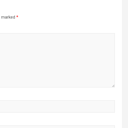
re marked
*