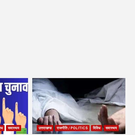
िध
सवास्थय
उत्तराखण्ड
राजनीति / POLITICS
विविध
सवास्थय